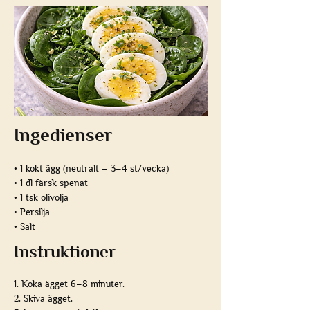
Ingedienser
• 1 kokt ägg (neutralt – 3–4 st/vecka)
• 1 dl färsk spenat
• 1 tsk olivolja
• Persilja
• Salt
Instruktioner
1. Koka ägget 6–8 minuter.
2. Skiva ägget.