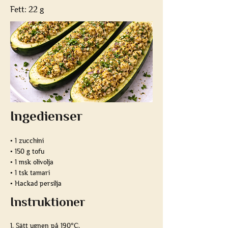
Fett: 22 g
Ingedienser
• 1 zucchini
• 150 g tofu
• 1 msk olivolja
• 1 tsk tamari
• Hackad persilja
Instruktioner
1. Sätt ugnen på 190°C.